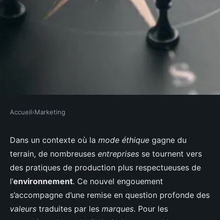
Accueil
›
Marketing
MARKETING
Comment les entreprises de
Dans un contexte où la
mode éthique
gagne du
terrain, de nombreuses
entreprises
se tournent vers
mode durable peuvent-elles
des pratiques de production plus respectueuses de
utiliser les enquêtes clients pour
l’
environnement
. Ce nouvel engouement
guider leurs décisions éthiques
s’accompagne d’une remise en question profonde des
de production ?
valeurs
traduites par les
marques
. Pour les