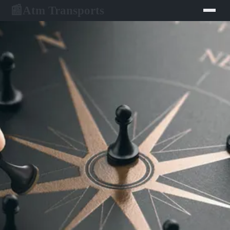
Atm Transports
📰