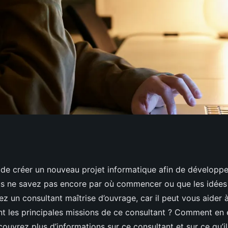
d'ouvrage : missions
de créer un nouveau projet informatique afin de développe
us ne savez pas encore par où commencer ou que les idées
 un consultant maîtrise d’ouvrage, car il peut vous aider à
sont les principales missions de ce consultant ? Comment en
ouvrez plus d’informations sur ce consultant et sur ce qu’i