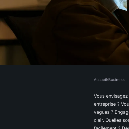
Accueil
›
Business
BUSINESS
Consultant maîtrise 
Vous envisagez 
entreprise ? Vo
et sélection
vagues ? Engagez
clair. Quelles 
facilement ? Déc