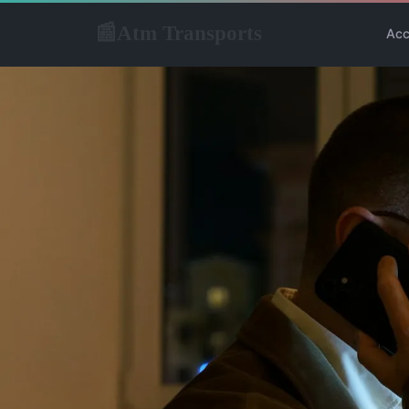
Atm Transports
📰
Acc