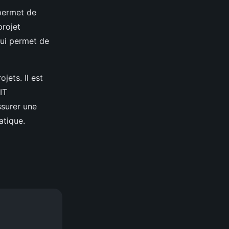
 permet de
projet
 lui permet de
jets. Il est
IT
ssurer une
atique.