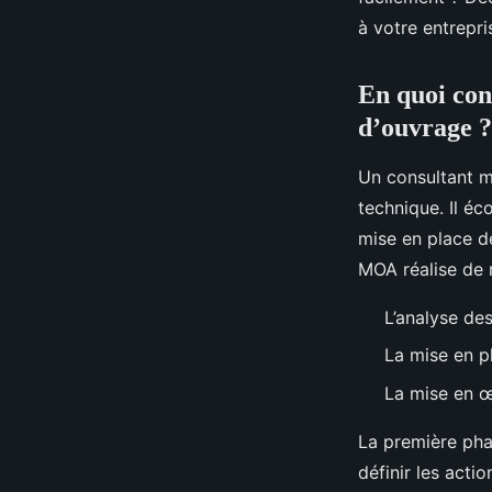
Ayden
•
29 juillet 2024
•
3 min de lecture
à votre entrepri
En quoi cons
d’ouvrage ?
Un consultant ma
technique. Il éc
mise en place de
MOA réalise de
L’analyse des
La mise en pl
La mise en œ
La première phas
définir les actio