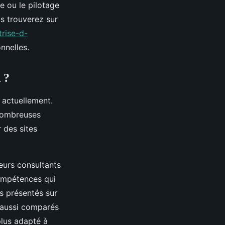
te ou le pilotage
us trouverez sur
trise-d-
nnelles.
 ?
e actuellement.
 nombreuses
 des sites
ieurs consultants
ompétences qui
ls présentés sur
re aussi comparés
plus adapté à