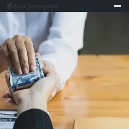
Atm Transports
📰