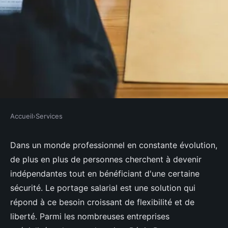
Accueil
›
Services
SERVICES
Portage salarial : Devenir
Dans un monde professionnel en constante évolution,
de plus en plus de personnes cherchent à devenir
indépendant en toute sérénité
indépendantes tout en bénéficiant d'une certaine
avec Régie Portage
sécurité. Le portage salarial est une solution qui
répond à ce besoin croissant de flexibilité et de
Ayden
•
3 juillet 2024
•
3 min de lecture
liberté. Parmi les nombreuses entreprises