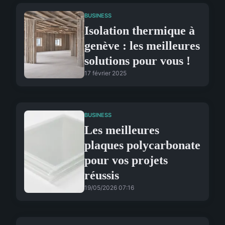
BUSINESS
Isolation thermique à
genève : les meilleures
solutions pour vous !
17 février 2025
BUSINESS
Les meilleures
plaques polycarbonate
pour vos projets
réussis
19/05/2026 07:16