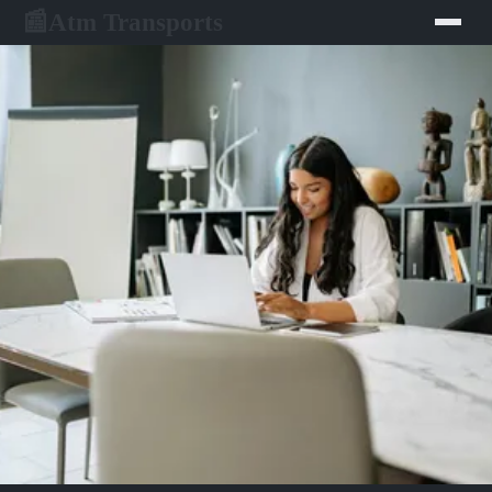
Atm Transports
📰