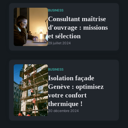
BUSINESS
Consultant maîtrise
d'ouvrage : missions
et sélection
29 juillet 2024
BUSINESS
Isolation façade
Genève : optimisez
votre confort
thermique !
30 décembre 2024