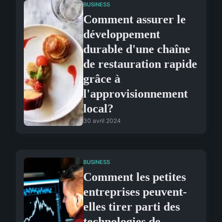
BUSINESS
Comment assurer le
développement
durable d'une chaîne
de restauration rapide
grâce à
l'approvisionnement
local?
30 avril 2024
BUSINESS
Comment les petites
entreprises peuvent-
elles tirer parti des
technologies de